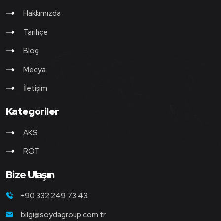
Hakkımızda
Tarihçe
Blog
Medya
İletişim
Kategoriler
AKS
ROT
Bize Ulaşın
+90 332 249 73 43
bilgi@soydagroup.com.tr